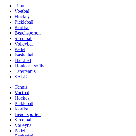
Tennis
Voetbal
Hockey
Pickleball
Korfbal
Beachsporten
Streetball
Volleybal
Padel
Basketbal
Handbal
Honk- en softbal
Tafeltennis
SALE
Tennis
Voetbal
Hockey
Pickleball
Korfbal
Beachsporten
Streetball
Volleybal
Padel