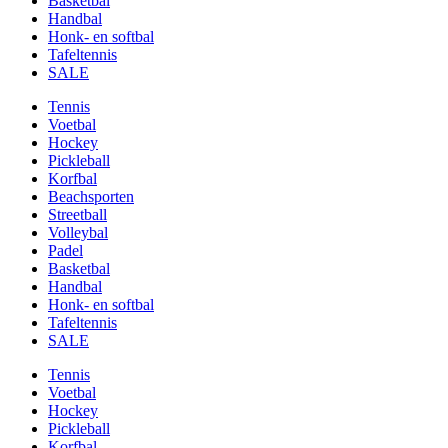
Basketbal
Handbal
Honk- en softbal
Tafeltennis
SALE
Tennis
Voetbal
Hockey
Pickleball
Korfbal
Beachsporten
Streetball
Volleybal
Padel
Basketbal
Handbal
Honk- en softbal
Tafeltennis
SALE
Tennis
Voetbal
Hockey
Pickleball
Korfbal