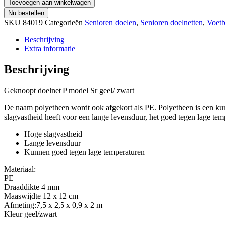
Toevoegen aan winkelwagen
Nu bestellen
SKU
84019
Categorieën
Senioren doelen
,
Senioren doelnetten
,
Voetb
Beschrijving
Extra informatie
Beschrijving
Geknoopt doelnet P model Sr geel/ zwart
De naam polyetheen wordt ook afgekort als PE. Polyetheen is een kunst
slagvastheid heeft voor een lange levensduur, het goed tegen lage tem
Hoge slagvastheid
Lange levensduur
Kunnen goed tegen lage temperaturen
Materiaal:
PE
Draaddikte 4 mm
Maaswijdte 12 x 12 cm
Afmeting:7,5 x 2,5 x 0,9 x 2 m
Kleur geel/zwart