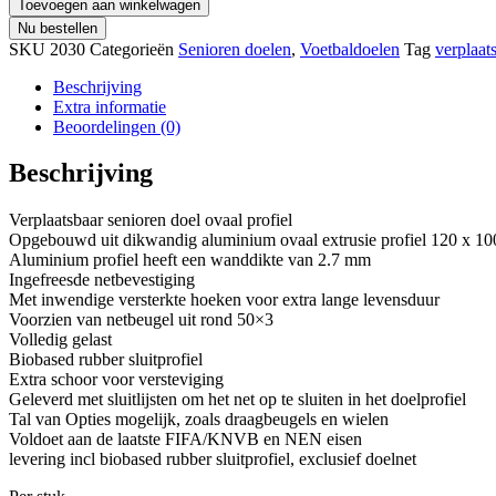
Toevoegen aan winkelwagen
Nu bestellen
SKU
2030
Categorieën
Senioren doelen
,
Voetbaldoelen
Tag
verplaat
Beschrijving
Extra informatie
Beoordelingen (0)
Beschrijving
Verplaatsbaar senioren doel ovaal profiel
Opgebouwd uit dikwandig aluminium ovaal extrusie profiel 120 x 1
Aluminium profiel heeft een wanddikte van 2.7 mm
Ingefreesde netbevestiging
Met inwendige versterkte hoeken voor extra lange levensduur
Voorzien van netbeugel uit rond 50×3
Volledig gelast
Biobased rubber sluitprofiel
Extra schoor voor versteviging
Geleverd met sluitlijsten om het net op te sluiten in het doelprofiel
Tal van Opties mogelijk, zoals draagbeugels en wielen
Voldoet aan de laatste FIFA/KNVB en NEN eisen
levering incl biobased rubber sluitprofiel, exclusief doelnet