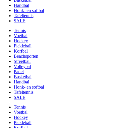
Basketbal
Handbal
Honk- en softbal
Tafeltennis
SALE
Tennis
Voetbal
Hockey
Pickleball
Korfbal
Beachsporten
Streetball
Volleybal
Padel
Basketbal
Handbal
Honk- en softbal
Tafeltennis
SALE
Tennis
Voetbal
Hockey
Pickleball
Korfbal