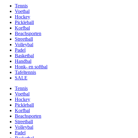
Tennis
Voetbal
Hockey
Pickleball
Korfbal
Beachsporten
Streetball
Volleybal
Padel
Basketbal
Handbal
Honk- en softbal
Tafeltennis
SALE
Tennis
Voetbal
Hockey
Pickleball
Korfbal
Beachsporten
Streetball
Volleybal
Padel