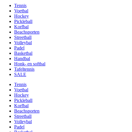
Tennis
Voetbal
Hockey
Pickleball
Korfbal
Beachsporten
Streetball
Volleybal
Padel
Basketbal
Handbal
Honk- en softbal
Tafeltennis
SALE
Tennis
Voetbal
Hockey
Pickleball
Korfbal
Beachsporten
Streetball
Volleybal
Padel