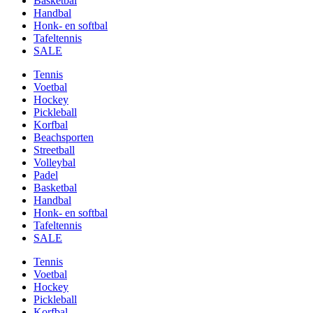
Basketbal
Handbal
Honk- en softbal
Tafeltennis
SALE
Tennis
Voetbal
Hockey
Pickleball
Korfbal
Beachsporten
Streetball
Volleybal
Padel
Basketbal
Handbal
Honk- en softbal
Tafeltennis
SALE
Tennis
Voetbal
Hockey
Pickleball
Korfbal