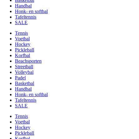
Basketbal
Handbal
Honk- en softbal
Tafeltennis
SALE
Tennis
Voetbal
Hockey
Pickleball
Korfbal
Beachsporten
Streetball
Volleybal
Padel
Basketbal
Handbal
Honk- en softbal
Tafeltennis
SALE
Tennis
Voetbal
Hockey
Pickleball
Korfbal