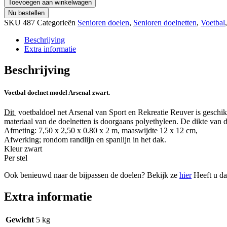
Toevoegen aan winkelwagen
Nu bestellen
SKU
487
Categorieën
Senioren doelen
,
Senioren doelnetten
,
Voetbal
Beschrijving
Extra informatie
Beschrijving
Voetbal doelnet model Arsenal zwart.
Dit
voetbaldoel net Arsenal van Sport en Rekreatie Reuver is gesch
materiaal van de doelnetten is doorgaans polyethyleen. De dikte van 
Afmeting: 7,50 x 2,50 x 0.80 x 2 m, maaswijdte 12 x 12 cm,
Afwerking; rondom randlijn en spanlijn in het dak.
Kleur zwart
Per stel
Ook benieuwd naar de bijpassen de doelen? Bekijk ze
hier
Heeft u da
Extra informatie
Gewicht
5 kg