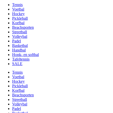
Tennis
Voetbal
Hockey
Pickleball
Korfbal
Beachsporten
Streetball
Volleybal
Padel
Basketbal
Handbal
Honk- en softbal
Tafeltennis
SALE
Tennis
Voetbal
Hockey
Pickleball
Korfbal
Beachsporten
Streetball
Volleybal
Padel