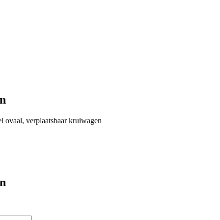
en
l ovaal, verplaatsbaar kruiwagen
en