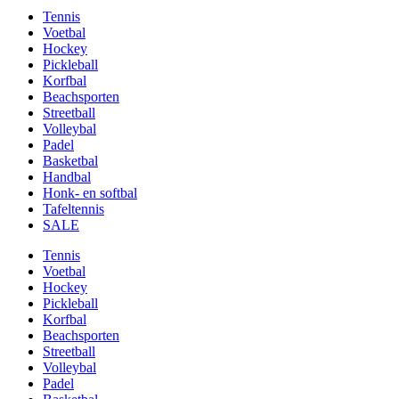
Tennis
Voetbal
Hockey
Pickleball
Korfbal
Beachsporten
Streetball
Volleybal
Padel
Basketbal
Handbal
Honk- en softbal
Tafeltennis
SALE
Tennis
Voetbal
Hockey
Pickleball
Korfbal
Beachsporten
Streetball
Volleybal
Padel