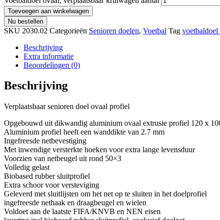
Voetbaldoel ovaal, verplaatsbaar kruiwagen aantal
Toevoegen aan winkelwagen
Nu bestellen
SKU
2030.02
Categorieën
Senioren doelen
,
Voetbal
Tag
voetbaldoel
Beschrijving
Extra informatie
Beoordelingen (0)
Beschrijving
Verplaatsbaar senioren doel ovaal profiel
Opgebouwd uit dikwandig aluminium ovaal extrusie profiel 120 x 1
Aluminium profiel heeft een wanddikte van 2.7 mm
Ingefreesde netbevestiging
Met inwendige versterkte hoeken voor extra lange levensduur
Voorzien van netbeugel uit rond 50×3
Volledig gelast
Biobased rubber sluitprofiel
Extra schoor voor versteviging
Geleverd met sluitlijsten om het net op te sluiten in het doelprofiel
ingefreesde nethaak en draagbeugel en wielen
Voldoet aan de laatste FIFA/KNVB en NEN eisen