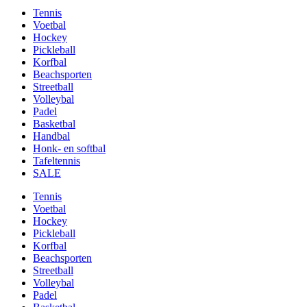
Tennis
Voetbal
Hockey
Pickleball
Korfbal
Beachsporten
Streetball
Volleybal
Padel
Basketbal
Handbal
Honk- en softbal
Tafeltennis
SALE
Tennis
Voetbal
Hockey
Pickleball
Korfbal
Beachsporten
Streetball
Volleybal
Padel