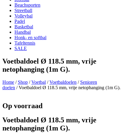
Beachsporten
Streetball
Volleybal
Padel
Basketbal
Handbal
Honk- en softbal
Tafeltennis
SALE
Voetbaldoel Ø 118.5 mm, vrije
netophanging (1m G).
Home
/
Shop
/
Voetbal
/
Voetbaldoelen
/
Senioren
doelen
/ Voetbaldoel Ø 118.5 mm, vrije netophanging (1m G).
Op voorraad
Voetbaldoel Ø 118.5 mm, vrije
netophanging (1m G).