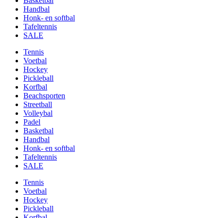
Basketbal
Handbal
Honk- en softbal
Tafeltennis
SALE
Tennis
Voetbal
Hockey
Pickleball
Korfbal
Beachsporten
Streetball
Volleybal
Padel
Basketbal
Handbal
Honk- en softbal
Tafeltennis
SALE
Tennis
Voetbal
Hockey
Pickleball
Korfbal