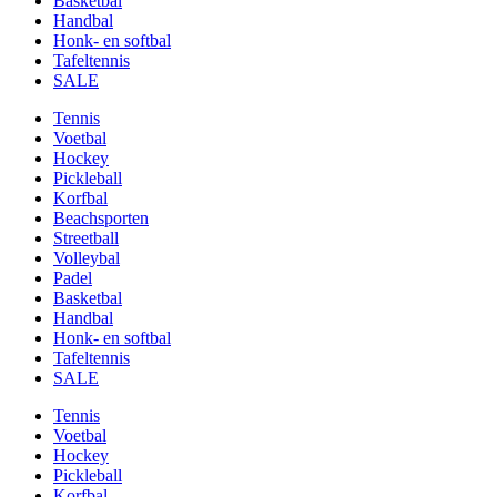
Basketbal
Handbal
Honk- en softbal
Tafeltennis
SALE
Tennis
Voetbal
Hockey
Pickleball
Korfbal
Beachsporten
Streetball
Volleybal
Padel
Basketbal
Handbal
Honk- en softbal
Tafeltennis
SALE
Tennis
Voetbal
Hockey
Pickleball
Korfbal