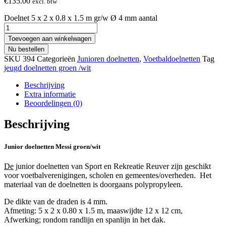
€
135.00
excl. btw
Doelnet 5 x 2 x 0.8 x 1.5 m gr/w Ø 4 mm aantal
Toevoegen aan winkelwagen
Nu bestellen
SKU
394
Categorieën
Junioren doelnetten
,
Voetbaldoelnetten
Tag
jeugd doelnetten groen /wit
Beschrijving
Extra informatie
Beoordelingen (0)
Beschrijving
Junior doelnetten Messi groen/wit
De
junior doelnetten van Sport en Rekreatie Reuver zijn geschikt
voor voetbalverenigingen, scholen en gemeentes/overheden. Het
materiaal van de doelnetten is doorgaans polypropyleen.
De dikte van de draden is 4 mm.
Afmeting: 5 x 2 x 0.80 x 1.5 m, maaswijdte 12 x 12 cm,
Afwerking; rondom randlijn en spanlijn in het dak.