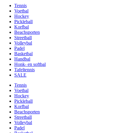
Tennis
Voetbal
Hockey
Pickleball
Korfbal
Beachsporten
Streetball
Volleybal
Padel
Basketbal
Handbal
Honk- en softbal
Tafeltennis
SALE
Tennis
Voetbal
Hockey
Pickleball
Korfbal
Beachsporten
Streetball
Volleybal
Padel