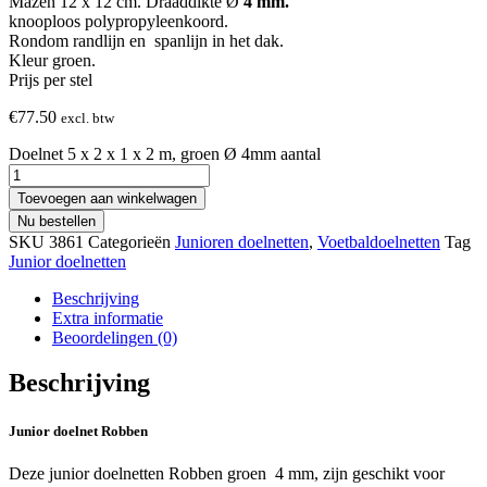
Mazen 12 x 12 cm. Draaddikte Ø
4 mm.
knooploos polypropyleenkoord.
Rondom randlijn en spanlijn in het dak.
Kleur groen.
Prijs per stel
€
77.50
excl. btw
Doelnet 5 x 2 x 1 x 2 m, groen Ø 4mm aantal
Toevoegen aan winkelwagen
Nu bestellen
SKU
3861
Categorieën
Junioren doelnetten
,
Voetbaldoelnetten
Tag
Junior doelnetten
Beschrijving
Extra informatie
Beoordelingen (0)
Beschrijving
Junior doelnet Robben
Deze junior doelnetten Robben groen 4 mm, zijn geschikt voor