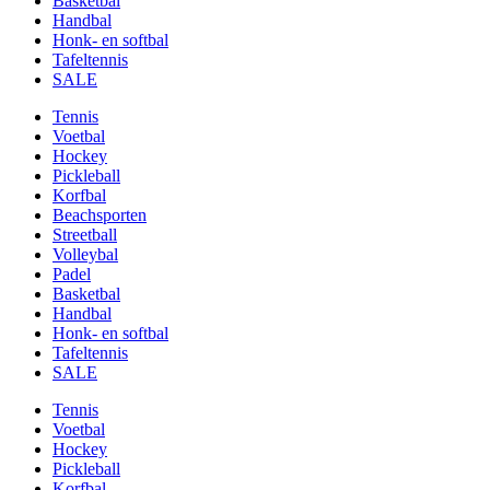
Basketbal
Handbal
Honk- en softbal
Tafeltennis
SALE
Tennis
Voetbal
Hockey
Pickleball
Korfbal
Beachsporten
Streetball
Volleybal
Padel
Basketbal
Handbal
Honk- en softbal
Tafeltennis
SALE
Tennis
Voetbal
Hockey
Pickleball
Korfbal