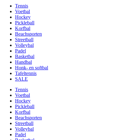
Tennis
Voetbal
Hockey
Pickleball
Korfbal
Beachsporten
Streetball
Volleybal
Padel
Basketbal
Handbal
Honk- en softbal
Tafeltennis
SALE
Tennis
Voetbal
Hockey
Pickleball
Korfbal
Beachsporten
Streetball
Volleybal
Padel