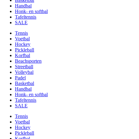
Basketbal
Handbal
Honk- en softbal
Tafeltennis
SALE
Tennis
Voetbal
Hockey
Pickleball
Korfbal
Beachsporten
Streetball
Volleybal
Padel
Basketbal
Handbal
Honk- en softbal
Tafeltennis
SALE
Tennis
Voetbal
Hockey
Pickleball
Korfbal