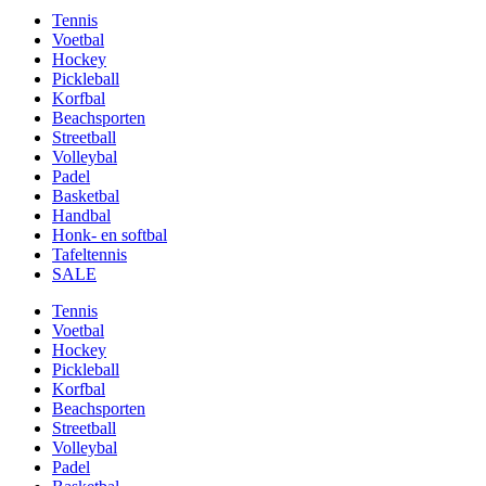
Tennis
Voetbal
Hockey
Pickleball
Korfbal
Beachsporten
Streetball
Volleybal
Padel
Basketbal
Handbal
Honk- en softbal
Tafeltennis
SALE
Tennis
Voetbal
Hockey
Pickleball
Korfbal
Beachsporten
Streetball
Volleybal
Padel