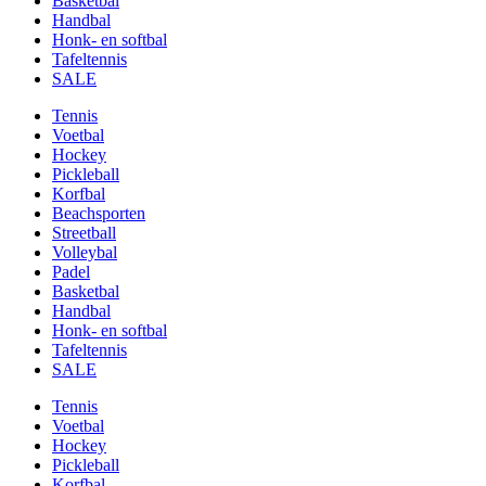
Basketbal
Handbal
Honk- en softbal
Tafeltennis
SALE
Tennis
Voetbal
Hockey
Pickleball
Korfbal
Beachsporten
Streetball
Volleybal
Padel
Basketbal
Handbal
Honk- en softbal
Tafeltennis
SALE
Tennis
Voetbal
Hockey
Pickleball
Korfbal