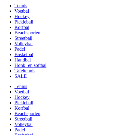
Tennis
Voetbal
Hockey
Pickleball
Korfbal
Beachsporten
Streetball
Volleybal
Padel
Basketbal
Handbal
Honk- en softbal
Tafeltennis
SALE
Tennis
Voetbal
Hockey
Pickleball
Korfbal
Beachsporten
Streetball
Volleybal
Padel