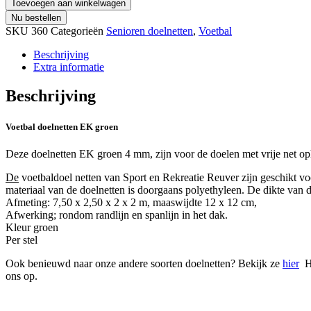
Toevoegen aan winkelwagen
Nu bestellen
SKU
360
Categorieën
Senioren doelnetten
,
Voetbal
Beschrijving
Extra informatie
Beschrijving
Voetbal doelnetten EK groen
Deze doelnetten EK groen 4 mm, zijn voor de doelen met vrije net o
De
voetbaldoel netten van Sport en Rekreatie Reuver zijn geschikt 
materiaal van de doelnetten is doorgaans polyethyleen. De dikte van 
Afmeting: 7,50 x 2,50 x 2 x 2 m, maaswijdte 12 x 12 cm,
Afwerking; rondom randlijn en spanlijn in het dak.
Kleur groen
Per stel
Ook benieuwd naar onze andere soorten doelnetten? Bekijk ze
hier
He
ons op.