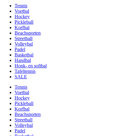
Tennis
Voetbal
Hockey
Pickleball
Korfbal
Beachsporten
Streetball
Volleybal
Padel
Basketbal
Handbal
Honk- en softbal
Tafeltennis
SALE
Tennis
Voetbal
Hockey
Pickleball
Korfbal
Beachsporten
Streetball
Volleybal
Padel