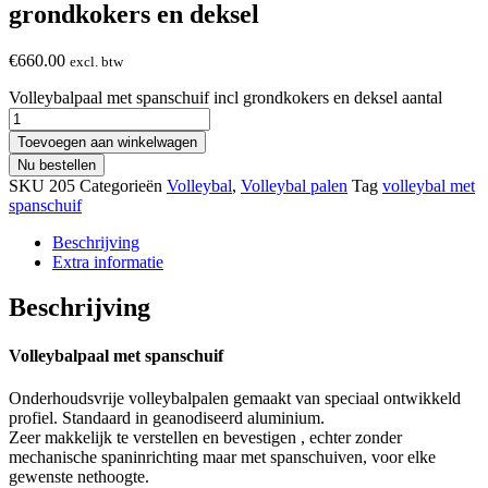
grondkokers en deksel
€
660.00
excl. btw
Volleybalpaal met spanschuif incl grondkokers en deksel aantal
Toevoegen aan winkelwagen
Nu bestellen
SKU
205
Categorieën
Volleybal
,
Volleybal palen
Tag
volleybal met
spanschuif
Beschrijving
Extra informatie
Beschrijving
Volleybalpaal met spanschuif
Onderhoudsvrije volleybalpalen gemaakt van speciaal ontwikkeld
profiel. Standaard in geanodiseerd aluminium.
Zeer makkelijk te verstellen en bevestigen , echter zonder
mechanische spaninrichting maar met spanschuiven, voor elke
gewenste nethoogte.