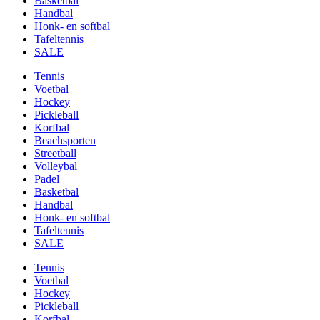
Basketbal
Handbal
Honk- en softbal
Tafeltennis
SALE
Tennis
Voetbal
Hockey
Pickleball
Korfbal
Beachsporten
Streetball
Volleybal
Padel
Basketbal
Handbal
Honk- en softbal
Tafeltennis
SALE
Tennis
Voetbal
Hockey
Pickleball
Korfbal