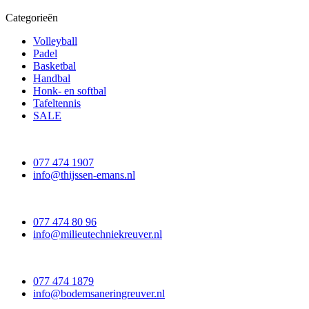
Categorieën
Volleyball
Padel
Basketbal
Handbal
Honk- en softbal
Tafeltennis
SALE
077 474 1907
info@thijssen-emans.nl
077 474 80 96
info@milieutechniekreuver.nl
077 474 1879
info@bodemsaneringreuver.nl