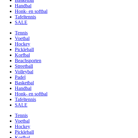
Basketbal
Handbal
Honk- en softbal
Tafeltennis
SALE
Tennis
Voetbal
Hockey
Pickleball
Korfbal
Beachsporten
Streetball
Volleybal
Padel
Basketbal
Handbal
Honk- en softbal
Tafeltennis
SALE
Tennis
Voetbal
Hockey
Pickleball
Korfbal