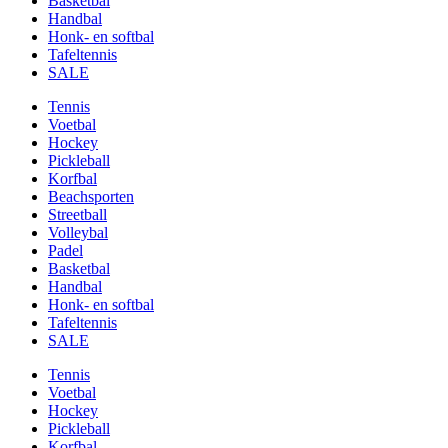
Basketbal
Handbal
Honk- en softbal
Tafeltennis
SALE
Tennis
Voetbal
Hockey
Pickleball
Korfbal
Beachsporten
Streetball
Volleybal
Padel
Basketbal
Handbal
Honk- en softbal
Tafeltennis
SALE
Tennis
Voetbal
Hockey
Pickleball
Korfbal