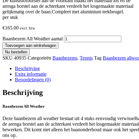
De kunststofborstel aan de voorkant maakt het materiaal los en de
arenga borstel aan de achterkant verdeelt het losgemaakte materiaal
gelijkmatig over de baan.Compleet met aluminium trekbeugel.
per stuk
€
165.00
excl. btw
Baanbezem All Weather aantal
Toevoegen aan winkelwagen
Nu bestellen
SKU
40935
Categorieën
Baanbezems
,
Tennis
Tag
Baanbezem allwea
Beschrijving
Extra informatie
Beoordelingen (0)
Beschrijving
Baanbezem All Weather
Deze baanbezem all weather bestaat uit 4 stuks eenvoudig verwisselb
de arenga borstel aan de achterkant verdeelt het losgemaakte materia
bewerken. Dit komt niet alleen het baanonderhoud maar ook het speel
ons op.