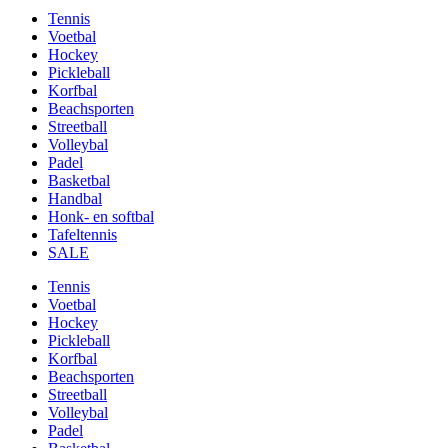
Tennis
Voetbal
Hockey
Pickleball
Korfbal
Beachsporten
Streetball
Volleybal
Padel
Basketbal
Handbal
Honk- en softbal
Tafeltennis
SALE
Tennis
Voetbal
Hockey
Pickleball
Korfbal
Beachsporten
Streetball
Volleybal
Padel