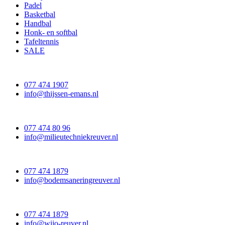
Padel
Basketbal
Handbal
Honk- en softbal
Tafeltennis
SALE
077 474 1907
info@thijssen-emans.nl
077 474 80 96
info@milieutechniekreuver.nl
077 474 1879
info@bodemsaneringreuver.nl
077 474 1879
info@wijo-reuver.nl