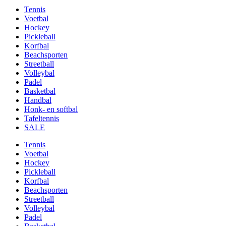
Tennis
Voetbal
Hockey
Pickleball
Korfbal
Beachsporten
Streetball
Volleybal
Padel
Basketbal
Handbal
Honk- en softbal
Tafeltennis
SALE
Tennis
Voetbal
Hockey
Pickleball
Korfbal
Beachsporten
Streetball
Volleybal
Padel