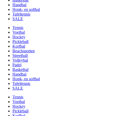
Basketbal
Handbal
Honk- en softbal
Tafeltennis
SALE
Tennis
Voetbal
Hockey
Pickleball
Korfbal
Beachsporten
Streetball
Volleybal
Padel
Basketbal
Handbal
Honk- en softbal
Tafeltennis
SALE
Tennis
Voetbal
Hockey
Pickleball
Korfbal