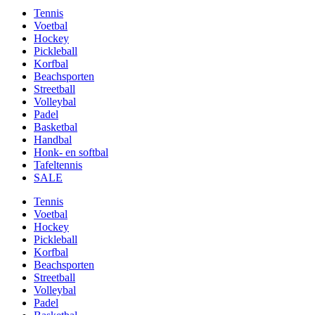
Tennis
Voetbal
Hockey
Pickleball
Korfbal
Beachsporten
Streetball
Volleybal
Padel
Basketbal
Handbal
Honk- en softbal
Tafeltennis
SALE
Tennis
Voetbal
Hockey
Pickleball
Korfbal
Beachsporten
Streetball
Volleybal
Padel