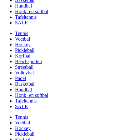
Basketbal
Handbal
Honk- en softbal
Tafeltennis
SALE
Tennis
Voetbal
Hockey
Pickleball
Korfbal
Beachsporten
Streetball
Volleybal
Padel
Basketbal
Handbal
Honk- en softbal
Tafeltennis
SALE
Tennis
Voetbal
Hockey
Pickleball
Korfbal