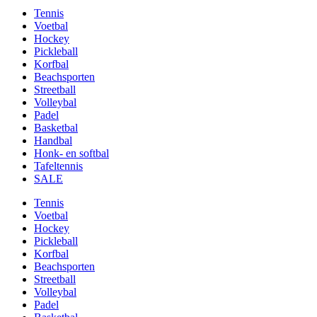
Tennis
Voetbal
Hockey
Pickleball
Korfbal
Beachsporten
Streetball
Volleybal
Padel
Basketbal
Handbal
Honk- en softbal
Tafeltennis
SALE
Tennis
Voetbal
Hockey
Pickleball
Korfbal
Beachsporten
Streetball
Volleybal
Padel