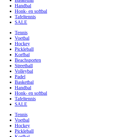
Basketbal
Handbal
Honk- en softbal
Tafeltennis
SALE
Tennis
Voetbal
Hockey
Pickleball
Korfbal
Beachsporten
Streetball
Volleybal
Padel
Basketbal
Handbal
Honk- en softbal
Tafeltennis
SALE
Tennis
Voetbal
Hockey
Pickleball
Korfbal