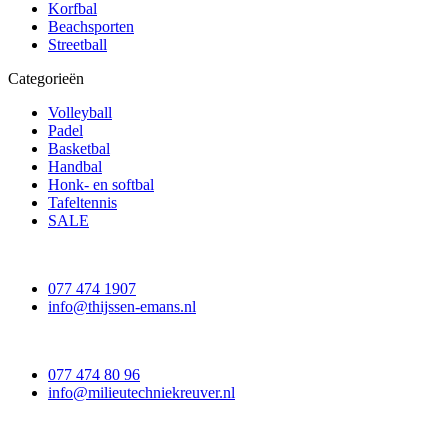
Korfbal
Beachsporten
Streetball
Categorieën
Volleyball
Padel
Basketbal
Handbal
Honk- en softbal
Tafeltennis
SALE
077 474 1907
info@thijssen-emans.nl
077 474 80 96
info@milieutechniekreuver.nl