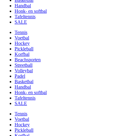
Basketbal
Handbal
Honk- en softbal
Tafeltennis
SALE
Tennis
Voetbal
Hockey
Pickleball
Korfbal
Beachsporten
Streetball
Volleybal
Padel
Basketbal
Handbal
Honk- en softbal
Tafeltennis
SALE
Tennis
Voetbal
Hockey
Pickleball
Korfbal