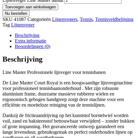
Lijnenveger Line Master aantal
Toevoegen aan winkelwagen
Nu bestellen
SKU
41087
Categorieën
Lijnenvegers
,
Tennis
,
Tennisveldbelijning
Tag
Lijnenveger
Beschrijving
Extra informatie
Beoordelingen (0)
Beschrijving
Line Master Professionele lijnveger voor tennisbanen
De Line Master Court Royal is een hoogwaardige lijnveegmachine
voor professioneel tennisbaanonderhoud . Met zijn robuuste
aluminium frame, duurzame massieve rubberen wielen en
ergonomisch gebogen handgreep zorgt deze machine voor een
efficiënte en moeiteloze reiniging van de tennislijnen.
Dankzij de frictieaandrijving op het kunststof borstelwiel worden
vuil, zand en baksteenstof betrouwbaar verwijderd – zonder bukken
of grote inspanning. Het geavanceerde ontwerp garandeert een
lange levensduur, gebruiksgemak en perfect onderhouden lijnen op
zandbanen en all-weatherbanen.