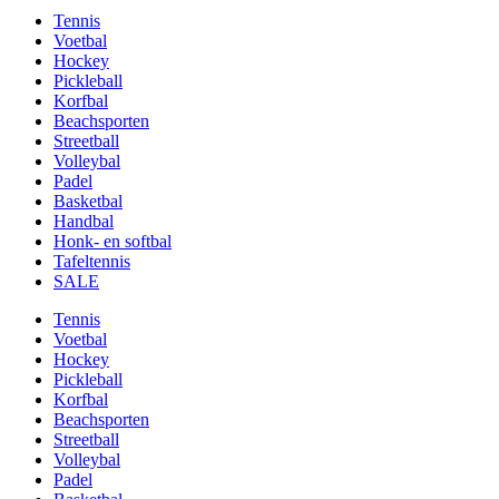
Tennis
Voetbal
Hockey
Pickleball
Korfbal
Beachsporten
Streetball
Volleybal
Padel
Basketbal
Handbal
Honk- en softbal
Tafeltennis
SALE
Tennis
Voetbal
Hockey
Pickleball
Korfbal
Beachsporten
Streetball
Volleybal
Padel