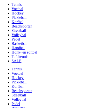
Tennis
Voetbal
Hockey
Pickleball
Korfbal
Beachsporten
Streetball
Volleybal
Padel
Basketbal
Handbal
Honk- en softbal
Tafeltennis
SALE
Tennis
Voetbal
Hockey
Pickleball
Korfbal
Beachsporten
Streetball
Volleybal
Padel