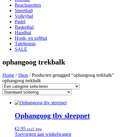
Beachsporten
Streetball
Volleybal
Padel
Basketbal
Handbal
Honk- en softbal
Tafeltennis
SALE
ophangoog trekbalk
Home
/
Shop
/ Producten getagged “ophangoog trekbalk”
ophangoog trekbalk
Ophangoog tbv sleepnet
€
2.95
excl. btw
Toevoegen aan winkelwagen