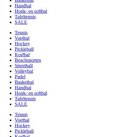
Basketbal
Handbal
Honk- en softbal
Tafeltennis
SALE
Tennis
Voetbal
Hockey
Pickleball
Korfbal
Beachsporten
Streetball
Volleybal
Padel
Basketbal
Handbal
Honk- en softbal
Tafeltennis
SALE
Tennis
Voetbal
Hockey
Pickleball
Korfbal