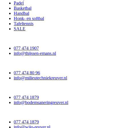
Padel
Basketbal
Handbal
Honk- en softbal
Tafeltennis
SALE
077 474 1907
info@thijssen-emans.nl
077 474 80 96
info@milieutechniekreuver.nl
077 474 1879
info@bodemsaneringreuver.nl
077 474 1879
info@wijo-reuver.nl