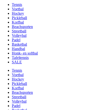
Tennis
Voetbal
Hockey
Pickleball
Korfbal
Beachsporten
Streetball
Volleybal
Padel
Basketbal
Handbal
Honk- en softbal
Tafeltennis
SALE
Tennis
Voetbal
Hockey
Pickleball
Korfbal
Beachsporten
Streetball
Volleybal
Padel