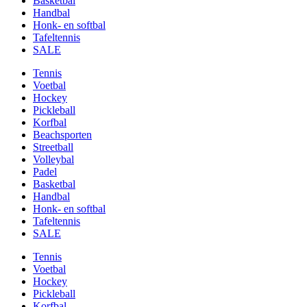
Basketbal
Handbal
Honk- en softbal
Tafeltennis
SALE
Tennis
Voetbal
Hockey
Pickleball
Korfbal
Beachsporten
Streetball
Volleybal
Padel
Basketbal
Handbal
Honk- en softbal
Tafeltennis
SALE
Tennis
Voetbal
Hockey
Pickleball
Korfbal