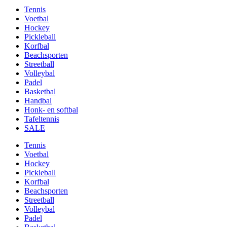
Tennis
Voetbal
Hockey
Pickleball
Korfbal
Beachsporten
Streetball
Volleybal
Padel
Basketbal
Handbal
Honk- en softbal
Tafeltennis
SALE
Tennis
Voetbal
Hockey
Pickleball
Korfbal
Beachsporten
Streetball
Volleybal
Padel