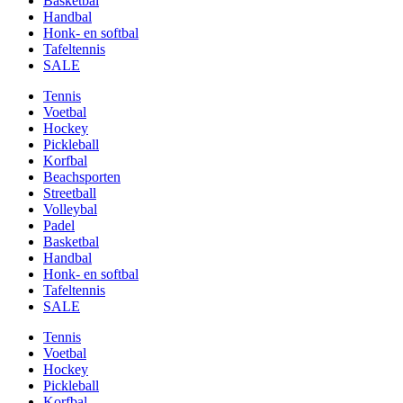
Basketbal
Handbal
Honk- en softbal
Tafeltennis
SALE
Tennis
Voetbal
Hockey
Pickleball
Korfbal
Beachsporten
Streetball
Volleybal
Padel
Basketbal
Handbal
Honk- en softbal
Tafeltennis
SALE
Tennis
Voetbal
Hockey
Pickleball
Korfbal