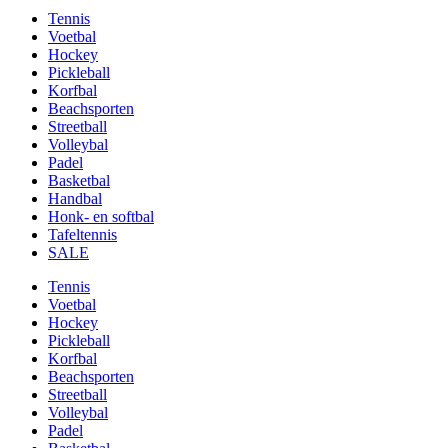
Tennis
Voetbal
Hockey
Pickleball
Korfbal
Beachsporten
Streetball
Volleybal
Padel
Basketbal
Handbal
Honk- en softbal
Tafeltennis
SALE
Tennis
Voetbal
Hockey
Pickleball
Korfbal
Beachsporten
Streetball
Volleybal
Padel