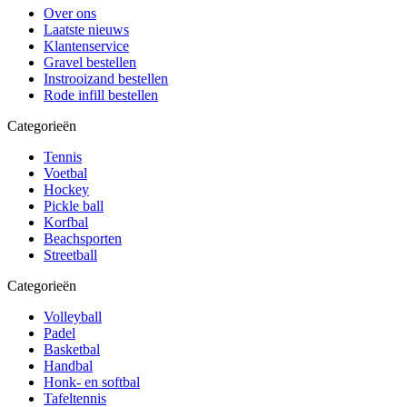
Over ons
Laatste nieuws
Klantenservice
Gravel bestellen
Instrooizand bestellen
Rode infill bestellen
Categorieën
Tennis
Voetbal
Hockey
Pickle ball
Korfbal
Beachsporten
Streetball
Categorieën
Volleyball
Padel
Basketbal
Handbal
Honk- en softbal
Tafeltennis