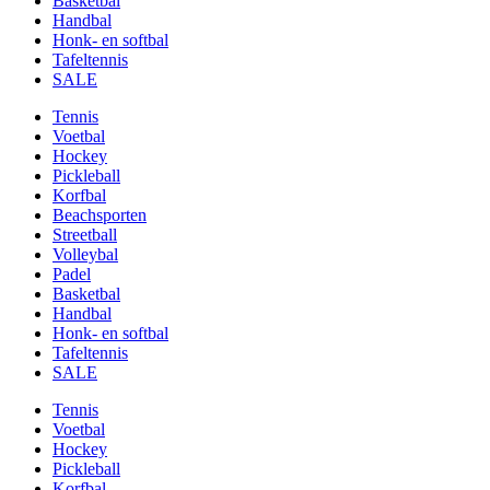
Basketbal
Handbal
Honk- en softbal
Tafeltennis
SALE
Tennis
Voetbal
Hockey
Pickleball
Korfbal
Beachsporten
Streetball
Volleybal
Padel
Basketbal
Handbal
Honk- en softbal
Tafeltennis
SALE
Tennis
Voetbal
Hockey
Pickleball
Korfbal