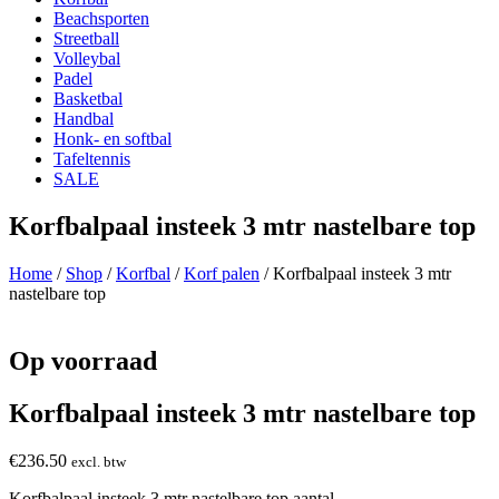
Beachsporten
Streetball
Volleybal
Padel
Basketbal
Handbal
Honk- en softbal
Tafeltennis
SALE
Korfbalpaal insteek 3 mtr nastelbare top
Home
/
Shop
/
Korfbal
/
Korf palen
/ Korfbalpaal insteek 3 mtr
nastelbare top
Op voorraad
Korfbalpaal insteek 3 mtr nastelbare top
€
236.50
excl. btw
Korfbalpaal insteek 3 mtr nastelbare top aantal