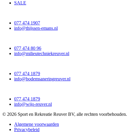
SALE
077 474 1907
info@thijssen-emans.nl
077 474 80 96
info@milieutechniekreuver.nl
077 474 1879
info@bodemsaneringreuver.nl
077 474 1879
info@wijo-reuver.nl
© 2026 Sport en Rekreatie Reuver BV, alle rechten voorbehouden.
Algemene voorwaarden
Privacybeleid