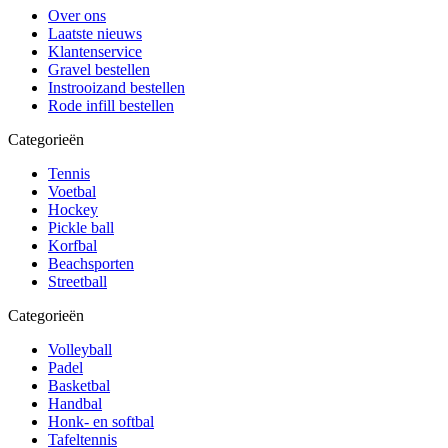
Over ons
Laatste nieuws
Klantenservice
Gravel bestellen
Instrooizand bestellen
Rode infill bestellen
Categorieën
Tennis
Voetbal
Hockey
Pickle ball
Korfbal
Beachsporten
Streetball
Categorieën
Volleyball
Padel
Basketbal
Handbal
Honk- en softbal
Tafeltennis