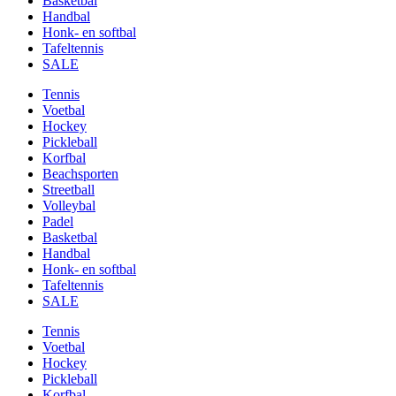
Basketbal
Handbal
Honk- en softbal
Tafeltennis
SALE
Tennis
Voetbal
Hockey
Pickleball
Korfbal
Beachsporten
Streetball
Volleybal
Padel
Basketbal
Handbal
Honk- en softbal
Tafeltennis
SALE
Tennis
Voetbal
Hockey
Pickleball
Korfbal