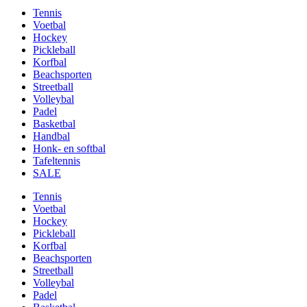
Tennis
Voetbal
Hockey
Pickleball
Korfbal
Beachsporten
Streetball
Volleybal
Padel
Basketbal
Handbal
Honk- en softbal
Tafeltennis
SALE
Tennis
Voetbal
Hockey
Pickleball
Korfbal
Beachsporten
Streetball
Volleybal
Padel