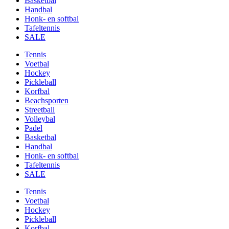
Basketbal
Handbal
Honk- en softbal
Tafeltennis
SALE
Tennis
Voetbal
Hockey
Pickleball
Korfbal
Beachsporten
Streetball
Volleybal
Padel
Basketbal
Handbal
Honk- en softbal
Tafeltennis
SALE
Tennis
Voetbal
Hockey
Pickleball
Korfbal