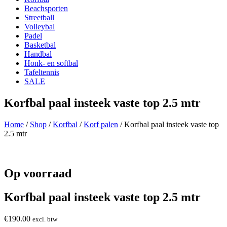
Beachsporten
Streetball
Volleybal
Padel
Basketbal
Handbal
Honk- en softbal
Tafeltennis
SALE
Korfbal paal insteek vaste top 2.5 mtr
Home
/
Shop
/
Korfbal
/
Korf palen
/ Korfbal paal insteek vaste top
2.5 mtr
Op voorraad
Korfbal paal insteek vaste top 2.5 mtr
€
190.00
excl. btw