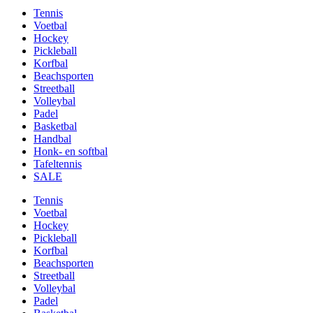
Tennis
Voetbal
Hockey
Pickleball
Korfbal
Beachsporten
Streetball
Volleybal
Padel
Basketbal
Handbal
Honk- en softbal
Tafeltennis
SALE
Tennis
Voetbal
Hockey
Pickleball
Korfbal
Beachsporten
Streetball
Volleybal
Padel