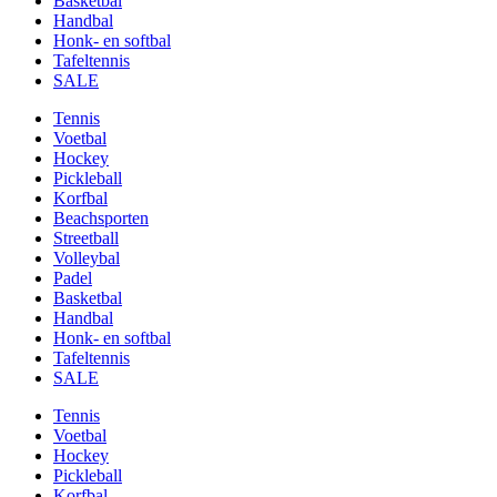
Basketbal
Handbal
Honk- en softbal
Tafeltennis
SALE
Tennis
Voetbal
Hockey
Pickleball
Korfbal
Beachsporten
Streetball
Volleybal
Padel
Basketbal
Handbal
Honk- en softbal
Tafeltennis
SALE
Tennis
Voetbal
Hockey
Pickleball
Korfbal