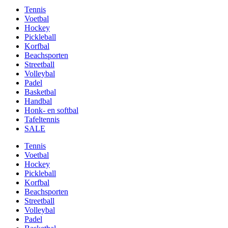
Tennis
Voetbal
Hockey
Pickleball
Korfbal
Beachsporten
Streetball
Volleybal
Padel
Basketbal
Handbal
Honk- en softbal
Tafeltennis
SALE
Tennis
Voetbal
Hockey
Pickleball
Korfbal
Beachsporten
Streetball
Volleybal
Padel