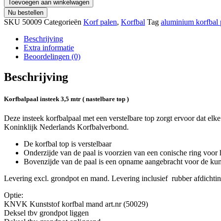
Toevoegen aan winkelwagen
Nu bestellen
SKU
50009
Categorieën
Korf palen
,
Korfbal
Tag
aluminium korfbal 
Beschrijving
Extra informatie
Beoordelingen (0)
Beschrijving
Korfbalpaal insteek 3,5 mtr ( nastelbare top )
Deze insteek korfbalpaal met een verstelbare top zorgt ervoor dat elke
Koninklijk Nederlands Korfbalverbond.
De korfbal top is verstelbaar
Onderzijde van de paal is voorzien van een conische ring voor h
Bovenzijde van de paal is een opname aangebracht voor de kun
Levering excl. grondpot en mand. Levering inclusief rubber afdichtin
Optie:
KNVK Kunststof korfbal mand art.nr (50029)
Deksel tbv grondpot liggen