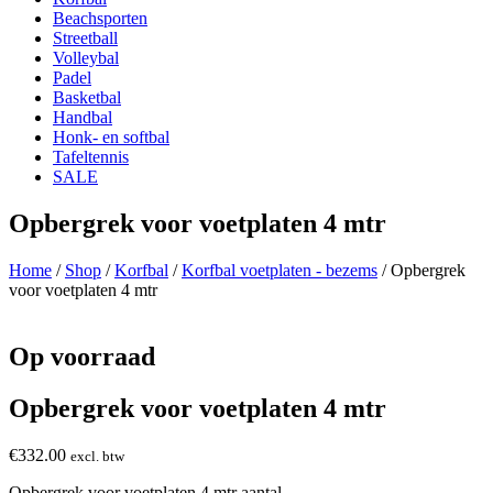
Beachsporten
Streetball
Volleybal
Padel
Basketbal
Handbal
Honk- en softbal
Tafeltennis
SALE
Opbergrek voor voetplaten 4 mtr
Home
/
Shop
/
Korfbal
/
Korfbal voetplaten - bezems
/ Opbergrek
voor voetplaten 4 mtr
Op voorraad
Opbergrek voor voetplaten 4 mtr
€
332.00
excl. btw
Opbergrek voor voetplaten 4 mtr aantal