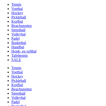
Tennis
Voetbal
Hockey
Pickleball
Korfbal
Beachsporten
Streetball
Volleybal
Padel
Basketbal
Handbal
Honk- en softbal
Tafeltennis
SALE
Tennis
Voetbal
Hockey
Pickleball
Korfbal
Beachsporten
Streetball
Volleybal
Padel