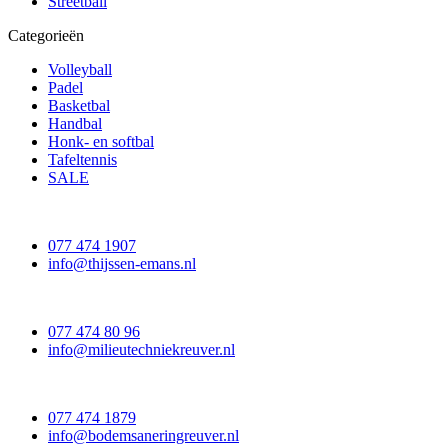
Streetball
Categorieën
Volleyball
Padel
Basketbal
Handbal
Honk- en softbal
Tafeltennis
SALE
077 474 1907
info@thijssen-emans.nl
077 474 80 96
info@milieutechniekreuver.nl
077 474 1879
info@bodemsaneringreuver.nl