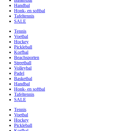
Basketbal
Handbal
Honk- en softbal
Tafeltennis
SALE
Tennis
Voetbal
Hockey
Pickleball
Korfbal
Beachsporten
Streetball
Volleybal
Padel
Basketbal
Handbal
Honk- en softbal
Tafeltennis
SALE
Tennis
Voetbal
Hockey
Pickleball
Korfbal