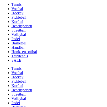
Tennis
Voetbal
Hockey
Pickleball
Korfbal
Beachsporten
Streetball
Volleybal
Padel
Basketbal
Handbal
Honk- en softbal
Tafeltennis
SALE
Tennis
Voetbal
Hockey
Pickleball
Korfbal
Beachsporten
Streetball
Volleybal
Padel