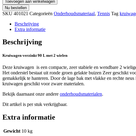
Toevoegen aan winkelwagen
Nu bestellen
SKU
401021
Categorieën
Onderhoudsmateriaal
,
Tennis
Tag
kruiwag
Beschrijving
Extra informatie
Beschrijving
Kruiwagen verzinkt 90 L met 2 wielen
Deze kruiwagen is een compacte, zeer stabiele en wendbare 2 wielige
Het onderstel bestaat uit ronde groen gelakte buizen Zeer geschikt v
gemakkelijk te hanteren. Door de lage bak met vlakke en rechte neus i
kruiwagen geschikt voor zware materialen.
Bekijk daarnaast onze andere
onderhoudsmaterialen
.
Dit artikel is per stuk verkrijgbaar.
Extra informatie
Gewicht
10 kg