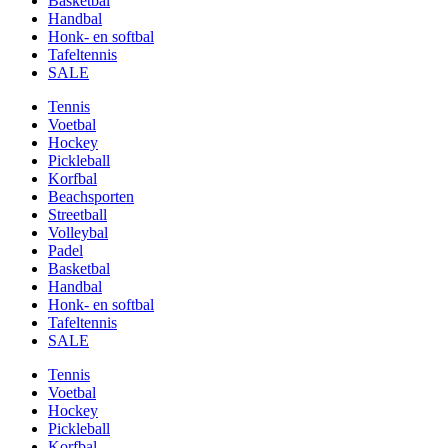
Basketbal
Handbal
Honk- en softbal
Tafeltennis
SALE
Tennis
Voetbal
Hockey
Pickleball
Korfbal
Beachsporten
Streetball
Volleybal
Padel
Basketbal
Handbal
Honk- en softbal
Tafeltennis
SALE
Tennis
Voetbal
Hockey
Pickleball
Korfbal