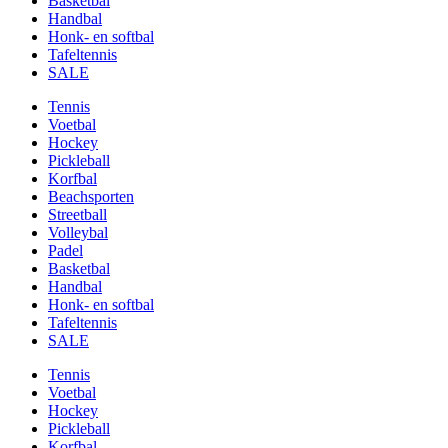
Basketbal
Handbal
Honk- en softbal
Tafeltennis
SALE
Tennis
Voetbal
Hockey
Pickleball
Korfbal
Beachsporten
Streetball
Volleybal
Padel
Basketbal
Handbal
Honk- en softbal
Tafeltennis
SALE
Tennis
Voetbal
Hockey
Pickleball
Korfbal