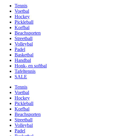
Tennis
Voetbal
Hockey
Pickleball
Korfbal
Beachsporten
Streetball
Volleybal
Padel
Basketbal
Handbal
Honk- en softbal
Tafeltennis
SALE
Tennis
Voetbal
Hockey
Pickleball
Korfbal
Beachsporten
Streetball
Volleybal
Padel