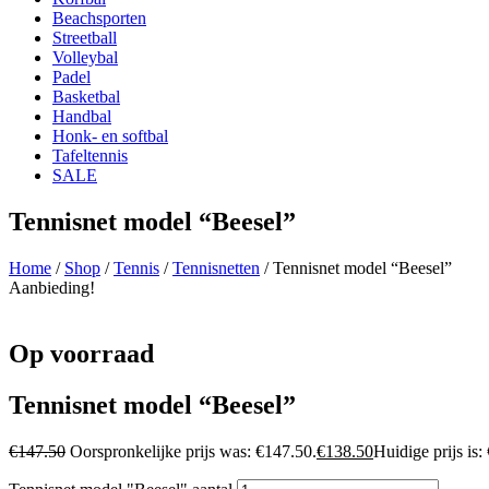
Beachsporten
Streetball
Volleybal
Padel
Basketbal
Handbal
Honk- en softbal
Tafeltennis
SALE
Tennisnet model “Beesel”
Home
/
Shop
/
Tennis
/
Tennisnetten
/ Tennisnet model “Beesel”
Aanbieding!
Op voorraad
Tennisnet model “Beesel”
€
147.50
Oorspronkelijke prijs was: €147.50.
€
138.50
Huidige prijs is: