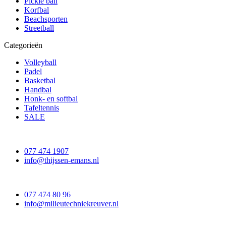
Pickle ball
Korfbal
Beachsporten
Streetball
Categorieën
Volleyball
Padel
Basketbal
Handbal
Honk- en softbal
Tafeltennis
SALE
077 474 1907
info@thijssen-emans.nl
077 474 80 96
info@milieutechniekreuver.nl