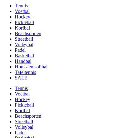
Tennis
Voetbal
Hockey
Pickleball
Korfbal
Beachsporten
Streetball
Volleybal
Padel
Basketbal
Handbal
Honk- en softbal
Tafeltennis
SALE
Tennis
Voetbal
Hockey
Pickleball
Korfbal
Beachsporten
Streetball
Volleybal
Padel