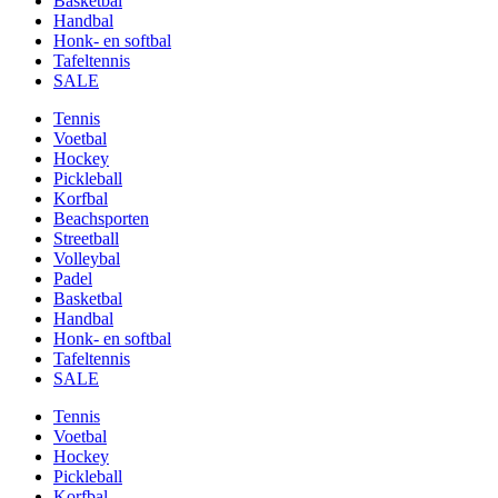
Basketbal
Handbal
Honk- en softbal
Tafeltennis
SALE
Tennis
Voetbal
Hockey
Pickleball
Korfbal
Beachsporten
Streetball
Volleybal
Padel
Basketbal
Handbal
Honk- en softbal
Tafeltennis
SALE
Tennis
Voetbal
Hockey
Pickleball
Korfbal