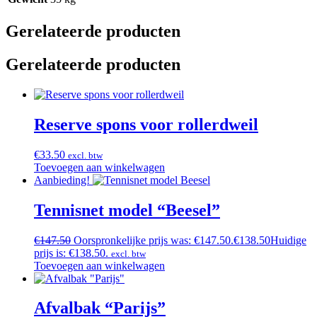
Gerelateerde producten
Gerelateerde producten
Reserve spons voor rollerdweil
€
33.50
excl. btw
Toevoegen aan winkelwagen
Aanbieding!
Tennisnet model “Beesel”
€
147.50
Oorspronkelijke prijs was: €147.50.
€
138.50
Huidige
prijs is: €138.50.
excl. btw
Toevoegen aan winkelwagen
Afvalbak “Parijs”