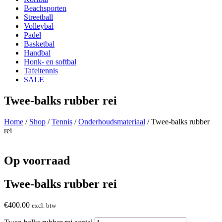
Beachsporten
Streetball
Volleybal
Padel
Basketbal
Handbal
Honk- en softbal
Tafeltennis
SALE
Twee-balks rubber rei
Home
/
Shop
/
Tennis
/
Onderhoudsmateriaal
/ Twee-balks rubber
rei
Op voorraad
Twee-balks rubber rei
€
400.00
excl. btw