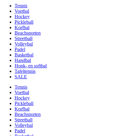
Tennis
Voetbal
Hockey
Pickleball
Korfbal
Beachsporten
Streetball
Volleybal
Padel
Basketbal
Handbal
Honk- en softbal
Tafeltennis
SALE
Tennis
Voetbal
Hockey
Pickleball
Korfbal
Beachsporten
Streetball
Volleybal
Padel