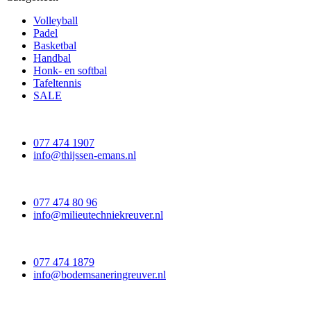
Volleyball
Padel
Basketbal
Handbal
Honk- en softbal
Tafeltennis
SALE
077 474 1907
info@thijssen-emans.nl
077 474 80 96
info@milieutechniekreuver.nl
077 474 1879
info@bodemsaneringreuver.nl