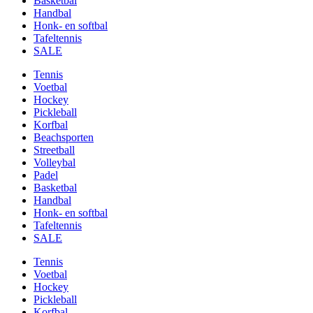
Basketbal
Handbal
Honk- en softbal
Tafeltennis
SALE
Tennis
Voetbal
Hockey
Pickleball
Korfbal
Beachsporten
Streetball
Volleybal
Padel
Basketbal
Handbal
Honk- en softbal
Tafeltennis
SALE
Tennis
Voetbal
Hockey
Pickleball
Korfbal