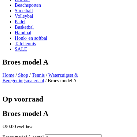
Beachsporten
Streetball
Volleybal
Padel
Basketbal
Handbal
Honk- en softbal
Tafeltennis
SALE
Broes model A
Home
/
Shop
/
Tennis
/
Waterzuigset &
Beregeningsmateriaal
/ Broes model A
Op voorraad
Broes model A
€
90.00
excl. btw