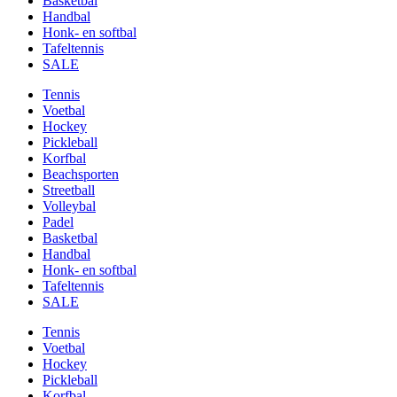
Basketbal
Handbal
Honk- en softbal
Tafeltennis
SALE
Tennis
Voetbal
Hockey
Pickleball
Korfbal
Beachsporten
Streetball
Volleybal
Padel
Basketbal
Handbal
Honk- en softbal
Tafeltennis
SALE
Tennis
Voetbal
Hockey
Pickleball
Korfbal