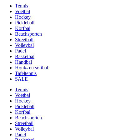
Tennis
Voetbal
Hockey
Pickleball
Korfbal
Beachsporten
Streetball
Volleybal
Padel
Basketbal
Handbal
Honk- en softbal
Tafeltennis
SALE
Tennis
Voetbal
Hockey
Pickleball
Korfbal
Beachsporten
Streetball
Volleybal
Padel