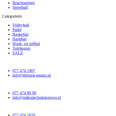
Beachsporten
Streetball
Categorieën
Volleyball
Padel
Basketbal
Handbal
Honk- en softbal
Tafeltennis
SALE
077 474 1907
info@thijssen-emans.nl
077 474 80 96
info@milieutechniekreuver.nl
077 474 1879