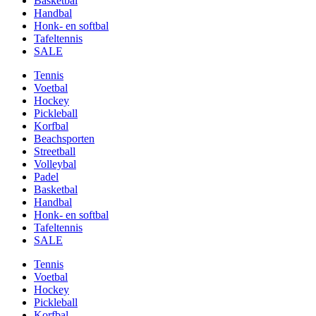
Basketbal
Handbal
Honk- en softbal
Tafeltennis
SALE
Tennis
Voetbal
Hockey
Pickleball
Korfbal
Beachsporten
Streetball
Volleybal
Padel
Basketbal
Handbal
Honk- en softbal
Tafeltennis
SALE
Tennis
Voetbal
Hockey
Pickleball
Korfbal