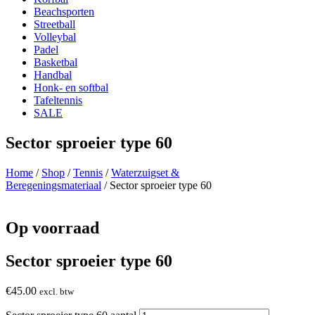
Beachsporten
Streetball
Volleybal
Padel
Basketbal
Handbal
Honk- en softbal
Tafeltennis
SALE
Sector sproeier type 60
Home
/
Shop
/
Tennis
/
Waterzuigset &
Beregeningsmateriaal
/ Sector sproeier type 60
Op voorraad
Sector sproeier type 60
€
45.00
excl. btw