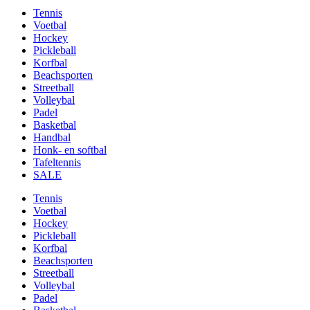
Tennis
Voetbal
Hockey
Pickleball
Korfbal
Beachsporten
Streetball
Volleybal
Padel
Basketbal
Handbal
Honk- en softbal
Tafeltennis
SALE
Tennis
Voetbal
Hockey
Pickleball
Korfbal
Beachsporten
Streetball
Volleybal
Padel